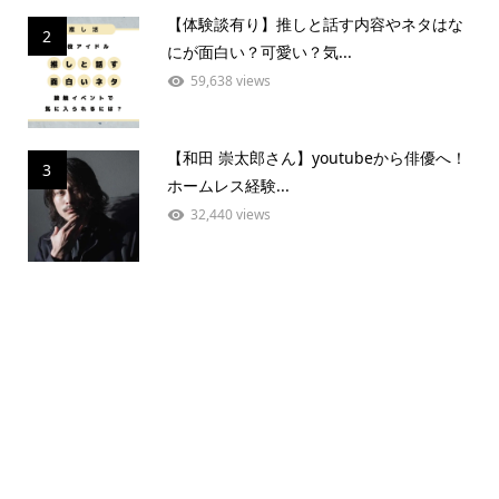
【体験談有り】推しと話す内容やネタはな
2
にが面白い？可愛い？気...
59,638 views
【和田 崇太郎さん】youtubeから俳優へ！
3
ホームレス経験...
32,440 views