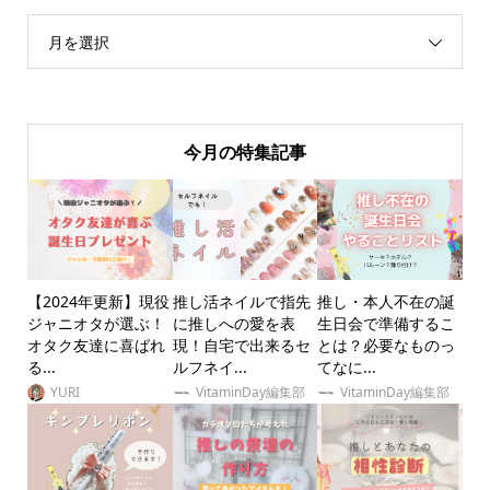
月を選択
今月の特集記事
【2024年更新】現役
推し活ネイルで指先
推し・本人不在の誕
ジャニオタが選ぶ！
に推しへの愛を表
生日会で準備するこ
オタク友達に喜ばれ
現！自宅で出来るセ
とは？必要なものっ
る...
ルフネイ...
てなに...
YURI
VitaminDay編集部
VitaminDay編集部