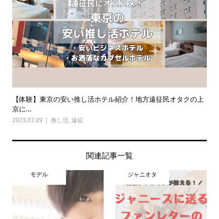
【体験】東京の安い推し活ホテル紹介！地方遠征民オタクの上
京に...
2023.07.09
推し活
,
遠征
関連記事一覧
モデル
ジャニオタ