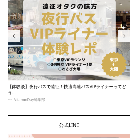


験談】夜行バスで遠征！快適高速バスVIPライナーってど
推し活ネイル
ネイ...
itaminDay編集部
VitaminD
公式LINE