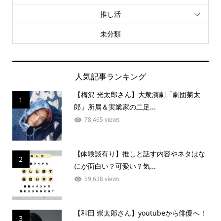
推し活
未分類
人気記事ランキング
【梅沢 光太郎さん】大衆演劇「劇団菊太
1
郎」所属＆実業家の二足...
78,465 views
【体験談有り】推しと話す内容やネタはな
2
にが面白い？可愛い？気...
59,638 views
【和田 崇太郎さん】youtubeから俳優へ！
3