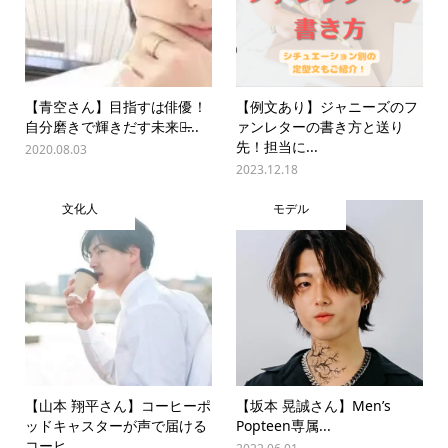
【青空さん】目指すは俳優！
【例文あり】ジャニーズのフ
自分磨きで輝きだす未来！̶...
ァンレターの書き方と送り
先！担当に...
2020.08.03
2023.12.18
文化人
モデル
【山本 翔平さん】コーヒーポ
【坂本 晃誠さん】Men’s
ッドキャスターが声で届ける
Popteen専属...
コーヒ...