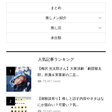
まとめ
推しメン紹介
推し活
未分類
人気記事ランキング
【梅沢 光太郎さん】大衆演劇「劇団菊太
1
郎」所属＆実業家の二足...
78,467 views
【体験談有り】推しと話す内容やネタはな
2
にが面白い？可愛い？気...
59,645 views