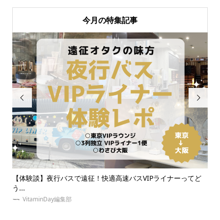
今月の特集記事


なダ
【体験談】夜行バスで遠征！快適高速バスVIPライナーってど
大
う...
【..
VitaminDay編集部