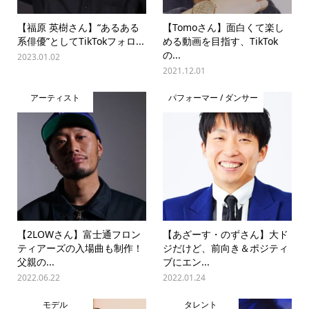
【福原 英樹さん】“あるある
【Tomoさん】面白くて楽し
系俳優”としてTikTokフォロ...
める動画を目指す、TikTok
の...
2023.01.02
2021.12.01
アーティスト
パフォーマー / ダンサー
【2LOWさん】富士通フロン
【あざーす・のずさん】大ド
ティアーズの入場曲も制作！
ジだけど、前向き＆ポジティ
父親の...
ブにエン...
2022.06.22
2022.01.24
モデル
タレント