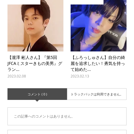
【瀧澤 彬人さん】『第5回
【ふろっしゅさん】自分の綺
JFCAミスターきもの美男』グ
麗を追求したい！勇気を持っ
ラン...
て始めた...
2023.02.08
2023.02.13
コメント ( 0 )
トラックバックは利用できません。
この記事へのコメントはありません。