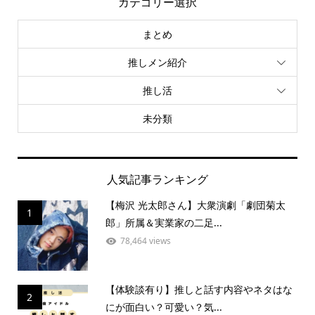
カテゴリー選択
まとめ
推しメン紹介
推し活
未分類
人気記事ランキング
【梅沢 光太郎さん】大衆演劇「劇団菊太
1
郎」所属＆実業家の二足...
78,464 views
【体験談有り】推しと話す内容やネタはな
2
にが面白い？可愛い？気...