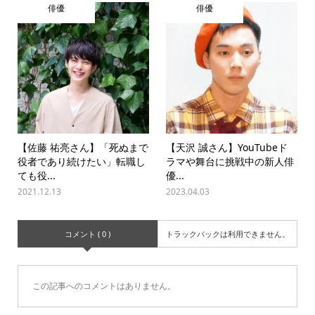
俳優
俳優
【佐藤 祐亮さん】「死ぬまで
【天沢 誠さん】YouTubeド
役者であり続けたい」転職し
ラマや舞台に挑戦中の新人俳
ても役...
優...
2021.12.13
2023.04.03
コメント ( 0 )
トラックバックは利用できません。
この記事へのコメントはありません。