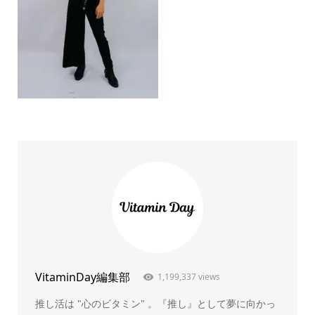
VitaminDay編集部
1,199,337 views
推し活は "心のビタミン" 。『推し』として夢に向かっ