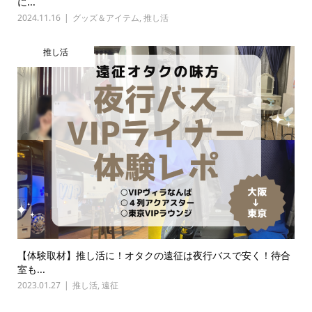
に...
2024.11.16
グッズ＆アイテム
,
推し活
推し活
【体験取材】推し活に！オタクの遠征は夜行バスで安く！待合
室も...
2023.01.27
推し活
,
遠征