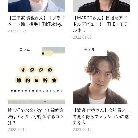
【三津家 貴也さん】【プライ
【MARCOさん】目指せアイ
ベート編：後半】TikTokやy...
ドルデビュー！ THE・モデ
ル体...
2022.03.28
2022.01.05
コラム
モデル
推し活でお金がない！節約方
【渡邉 仁樹さん】会社員とし
法は？オタクが貯金するコツ
て働く傍らファッションの魅
は？
力を広...
2022.10.15
2023.06.12