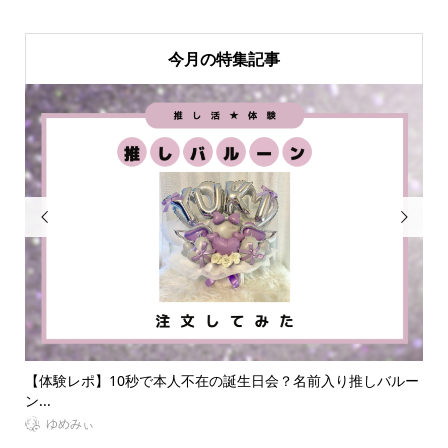
今月の特集記事


ルー
【大人ジャニオタ必見】うちわが入る現場用トートバッグ20
夏
選！...
の誕.
VitaminDay編集部