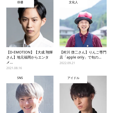
俳優
文化人
【D-EMOTION】【大成 翔輝
【村川 啓二さん】りんご専門
さん】地元福岡からエンタ
店「apple only」で旬の...
メ...
2022.09.21
2021.08.16
SNS
アイドル