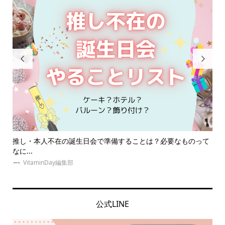


ものって
【体験談あり】推しダイエットを成功させる！オタク必見な
イエ...
VitaminDay編集部
公式LINE