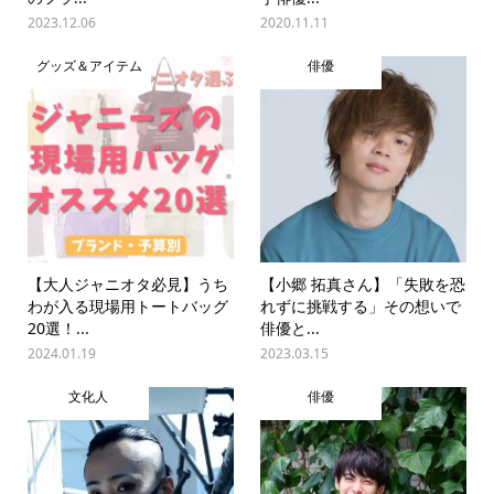
2023.12.06
2020.11.11
グッズ＆アイテム
俳優
【大人ジャニオタ必見】うち
【小郷 拓真さん】「失敗を恐
わが入る現場用トートバッグ
れずに挑戦する」その想いで
20選！...
俳優と...
2024.01.19
2023.03.15
文化人
俳優