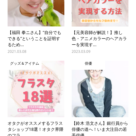
【福田 拳ニさん】”自分でも
【元美容師が解説！】推し
できる”ということを証明す
色・アニメカラーのヘアカラ
るため...
ーを実現す...
2021.03.08
2023.03.09
グッズ＆アイテム
俳優
オタクがオススメするフラス
【鈴木 浩文さん】銀行員から
タショップ18選！オタク界隈
俳優の道へ！いま大注目の若
のフラ...
手俳優...