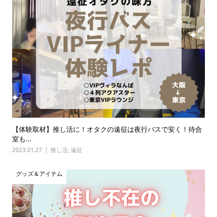
【体験取材】推し活に！オタクの遠征は夜行バスで安く！待合
室も...
2023.01.27
推し活
,
遠征
グッズ＆アイテム