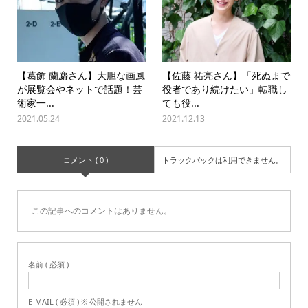
【葛飾 蘭麝さん】大胆な画風
【佐藤 祐亮さん】「死ぬまで
が展覧会やネットで話題！芸
役者であり続けたい」転職し
術家一...
ても役...
2021.05.24
2021.12.13
コメント ( 0 )
トラックバックは利用できません。
この記事へのコメントはありません。
名前 ( 必須 )
E-MAIL ( 必須 ) ※ 公開されません