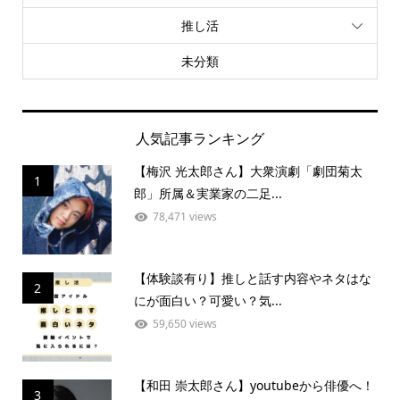
推し活
未分類
人気記事ランキング
【梅沢 光太郎さん】大衆演劇「劇団菊太
1
郎」所属＆実業家の二足...
78,471 views
【体験談有り】推しと話す内容やネタはな
2
にが面白い？可愛い？気...
59,650 views
【和田 崇太郎さん】youtubeから俳優へ！
3