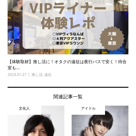
【体験取材】推し活に！オタクの遠征は夜行バスで安く！待合
室も...
2023.01.27
推し活
,
遠征
関連記事一覧
文化人
アイドル