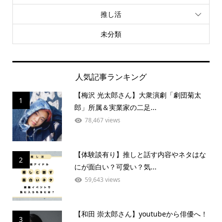
推し活
未分類
人気記事ランキング
【梅沢 光太郎さん】大衆演劇「劇団菊太
1
郎」所属＆実業家の二足...
78,467 views
【体験談有り】推しと話す内容やネタはな
2
にが面白い？可愛い？気...
59,643 views
【和田 崇太郎さん】youtubeから俳優へ！
3