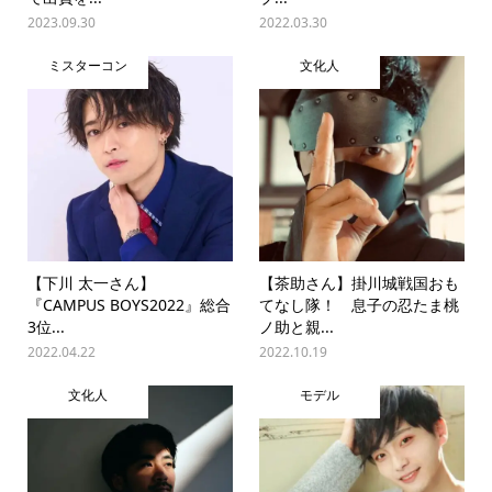
2023.09.30
2022.03.30
ミスターコン
文化人
【下川 太一さん】
【茶助さん】掛川城戦国おも
『CAMPUS BOYS2022』総合
てなし隊！ 息子の忍たま桃
3位...
ノ助と親...
2022.04.22
2022.10.19
文化人
モデル