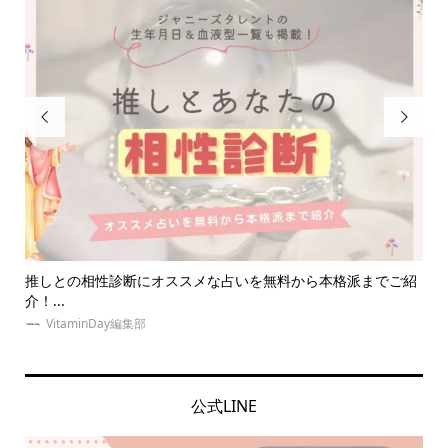


ご紹
【体験談あり】推しダイエットを成功させる！オタク必見なダ
【
イエ...
選！
VitaminDay編集部
公式LINE