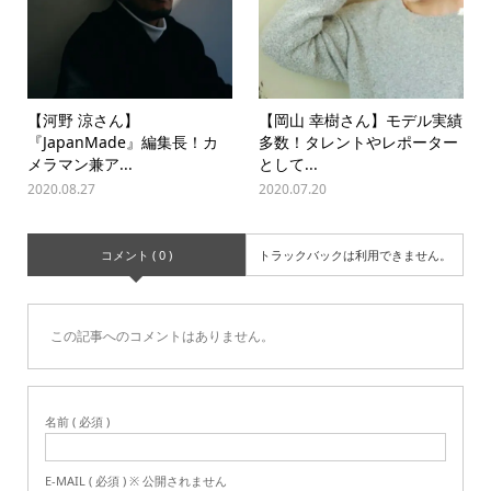
【河野 涼さん】
【岡山 幸樹さん】モデル実績
『JapanMade』編集長！カ
多数！タレントやレポーター
メラマン兼ア...
として...
2020.08.27
2020.07.20
コメント ( 0 )
トラックバックは利用できません。
この記事へのコメントはありません。
名前 ( 必須 )
E-MAIL ( 必須 ) ※ 公開されません