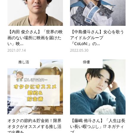
【内田 俊介さん】「世界の映
【中島優斗さん】女心を歌う
画のない場所に映画を届けた
アイドルグループ
い」映...
『CoLoN:』の...
2021.07.14
2022.05.30
推し活
俳優
オタクの節約＆貯金術！限界
【藤嶋 侑斗さん】「人生は長
オタクがオススメする推し活
い長い暇つぶし」!? ネガティ
で出費を...
ブ...