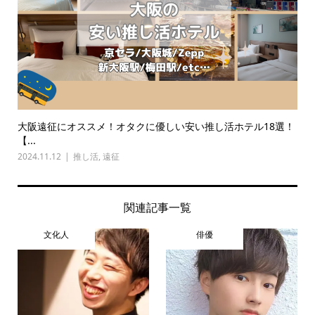
大阪遠征にオススメ！オタクに優しい安い推し活ホテル18選！
【...
2024.11.12
推し活
,
遠征
関連記事一覧
文化人
俳優