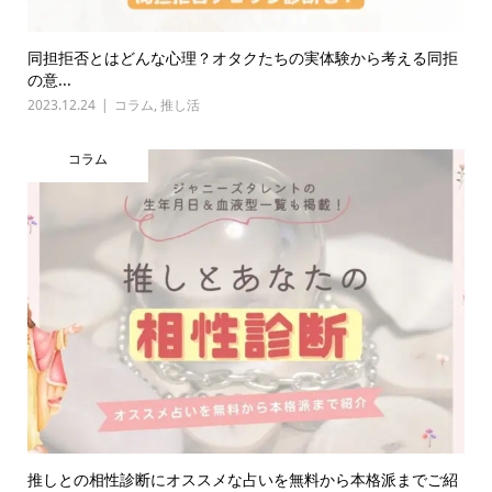
同担拒否とはどんな心理？オタクたちの実体験から考える同拒
の意...
2023.12.24
コラム
,
推し活
コラム
推しとの相性診断にオススメな占いを無料から本格派までご紹