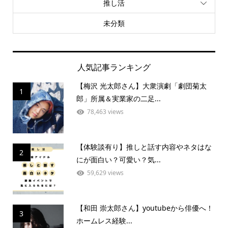
推し活
未分類
人気記事ランキング
【梅沢 光太郎さん】大衆演劇「劇団菊太
1
郎」所属＆実業家の二足...
78,463 views
【体験談有り】推しと話す内容やネタはな
2
にが面白い？可愛い？気...
59,629 views
【和田 崇太郎さん】youtubeから俳優へ！
3
ホームレス経験...