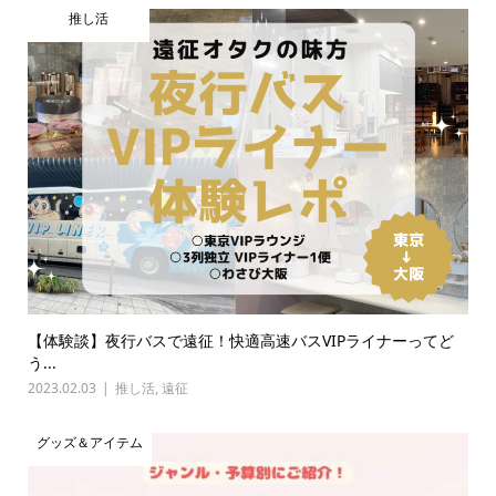
推し活
【体験談】夜行バスで遠征！快適高速バスVIPライナーってど
う...
2023.02.03
推し活
,
遠征
グッズ＆アイテム