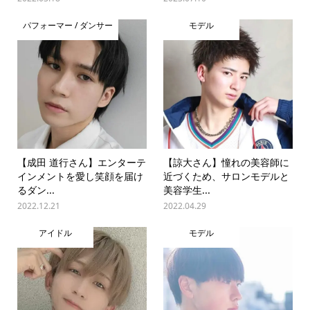
パフォーマー / ダンサー
モデル
【成田 道行さん】エンターテ
【諒大さん】憧れの美容師に
インメントを愛し笑顔を届け
近づくため、サロンモデルと
るダン...
美容学生...
2022.12.21
2022.04.29
アイドル
モデル