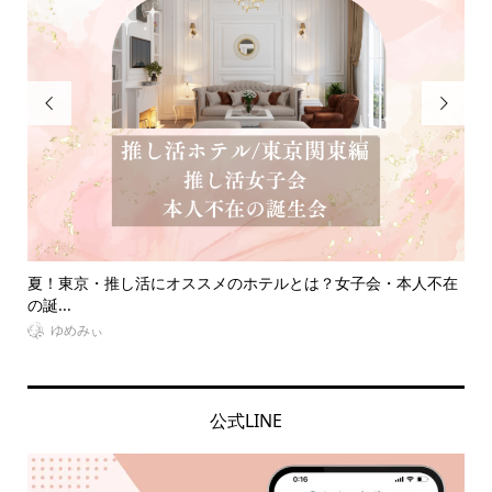


・本人不在
大阪遠征にオススメ！オタクに優しい安い推し活ホテル18
【...
VitaminDay編集部
公式LINE