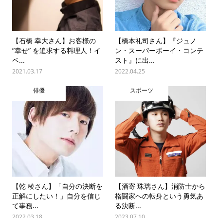
【石橋 幸大さん】お客様の
【橋本礼司さん】『ジュノ
”幸せ” を追求する料理人！イ
ン・スーパーボーイ・コンテ
ベ...
スト』に出...
2021.03.17
2022.04.25
俳優
スポーツ
【乾 稜さん】「自分の決断を
【酒寄 珠璃さん】消防士から
正解にしたい！」自分を信じ
格闘家への転身という勇気あ
て事務...
る決断...
2022.03.18
2023.07.10