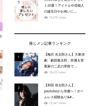
5
ト20選！アイドルや芸能人
の誕生日やお祝いに...
19,478 views
さ
推しメン記事ランキング
【梅沢 光太郎さん】大衆演
1
劇「劇団菊太郎」所属＆実
業家の二足の草鞋で...
78,470 views
【和田 崇太郎さん】
2
youtubeから俳優へ！ホー
ムレス経験あり&#...
32,441 views