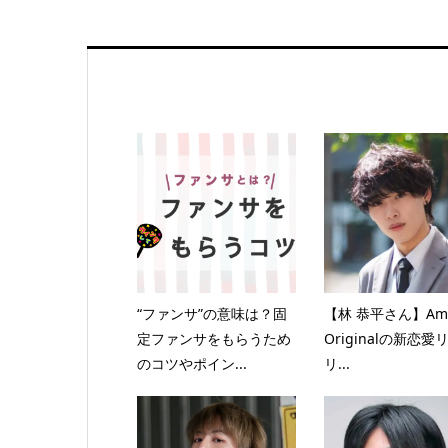
“ファンサ”の意味は？固
【林 恭平さん】Ama
定ファンサをもらうため
Originalの新恋愛
のコツやポイン...
リ...