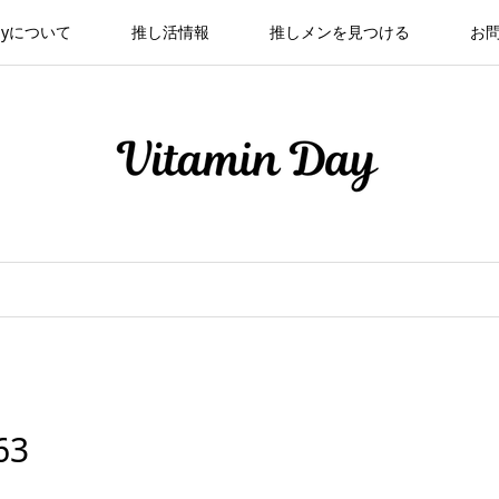
 Dayについて
推し活情報
推しメンを見つける
お
63