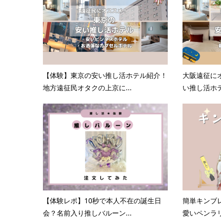
【体験】東京の安い推し活ホテル紹介！
大阪遠征に
地方遠征民オタクの上京に...
い推し活ホテ
【体験レポ】10秒で本人不在の誕生日
簡単キンブ
会？名前入り推しバルーン...
愛いペンラ