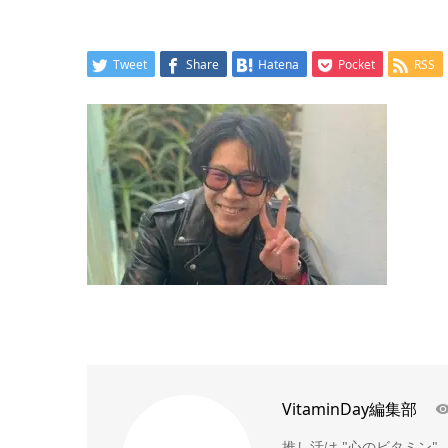
Tweet
Share
Hatena
Pocket
RSS
VitaminDay編集部
推し活は "心のビタミン