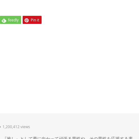
feedly
Pin it
1,200,412 views
" 。『推し』として夢に向かって頑張る男性や、その男性を応援する素