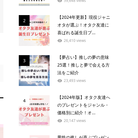
59,648 views
【2024年更新】現役ジャニ
2
オタが選ぶ！オタク友達に
喜ばれる誕生日プ...
26,410 views
【夢占い】推しの夢の意味
3
25選！推しと夢で会える方
法をご紹介
23,493 views
【2024年版】オタク友達へ
4
のプレゼントをジャンル・
価格別に紹介！オ...
20,147 views
男性の推しが喜ぶプレゼン