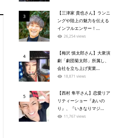
【三津家 貴也さん】ランニ
3
ングや陸上の魅力を伝える
インフルエンサー！...
26,254 views
【梅沢 慎太郎さん】大衆演
4
劇「劇団菊太郎」所属し、
会社を立ち上げ実業...
18,871 views
【西村 隼平さん】恋愛リア
5
リティーショー『あいの
り』、『いきなりマジ...
11,767 views