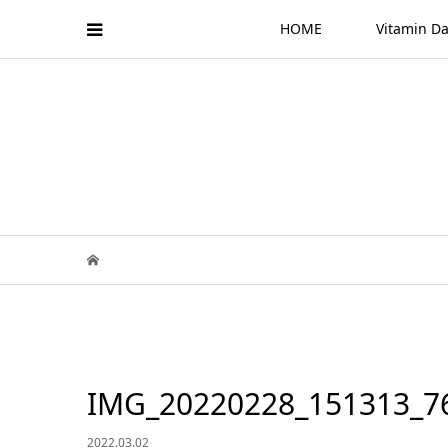
HOME
Vitamin
IMG_20220228_151313_7
2022.03.02