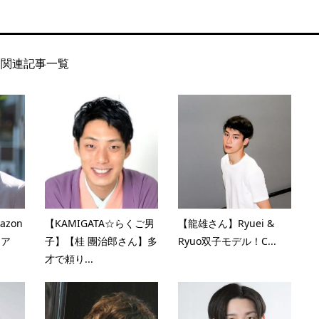
関連記事一覧
zon
【KAMIGATA☆らくご男
【龍雄さん】Ryuei &
リア
子】【桂 團治郎さん】多
Ryuo双子モデル！C...
才で頼り...