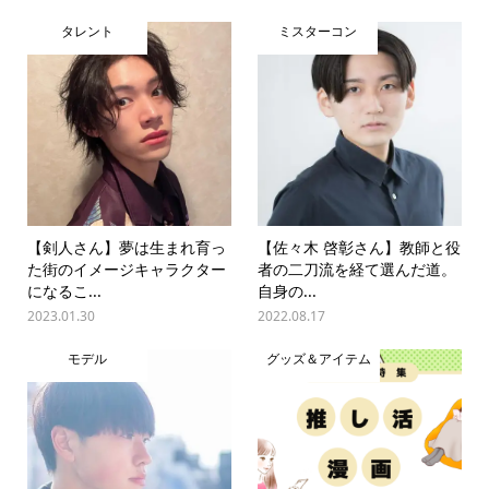
タレント
ミスターコン
【剣人さん】夢は生まれ育っ
【佐々木 啓彰さん】教師と役
た街のイメージキャラクター
者の二刀流を経て選んだ道。
になるこ...
自身の...
2023.01.30
2022.08.17
モデル
グッズ＆アイテム