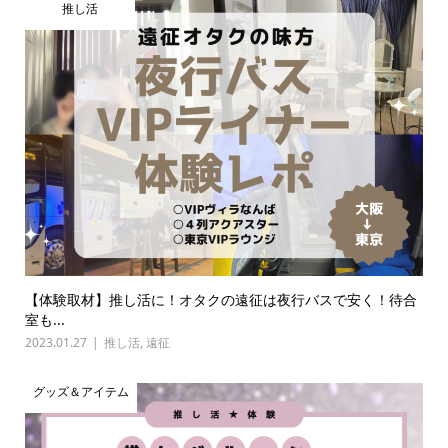
推し活
【体験取材】推し活に！オタクの遠征は夜行バスで安く！待合
室も...
2023.01.27
推し活
,
遠征
グッズ＆アイテム