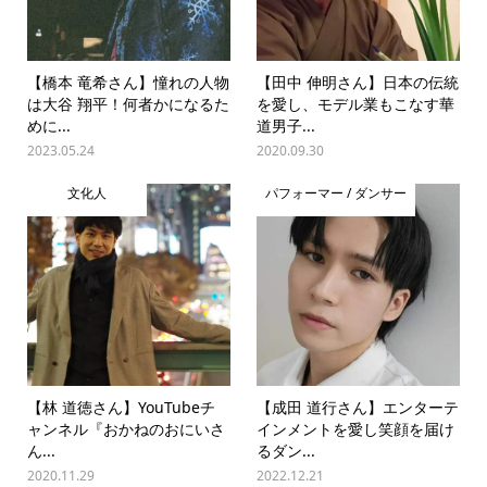
【橋本 竜希さん】憧れの人物
【田中 伸明さん】日本の伝統
は大谷 翔平！何者かになるた
を愛し、モデル業もこなす華
めに...
道男子...
2023.05.24
2020.09.30
文化人
パフォーマー / ダンサー
【林 道徳さん】YouTubeチ
【成田 道行さん】エンターテ
ャンネル『おかねのおにいさ
インメントを愛し笑顔を届け
ん...
るダン...
2020.11.29
2022.12.21