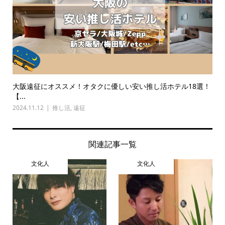
大阪遠征にオススメ！オタクに優しい安い推し活ホテル18選！
【...
2024.11.12
推し活
,
遠征
関連記事一覧
文化人
文化人