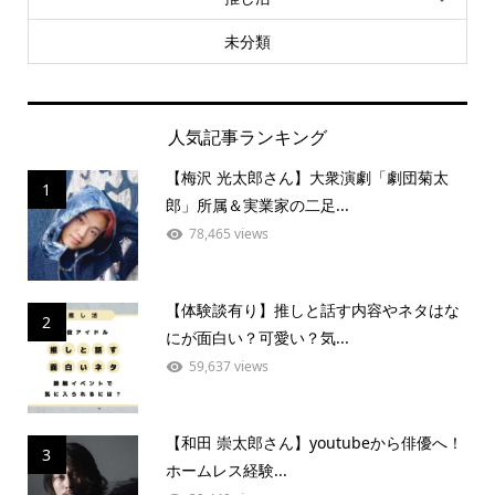
未分類
人気記事ランキング
【梅沢 光太郎さん】大衆演劇「劇団菊太
1
郎」所属＆実業家の二足...
78,465 views
【体験談有り】推しと話す内容やネタはな
2
にが面白い？可愛い？気...
59,637 views
【和田 崇太郎さん】youtubeから俳優へ！
3
ホームレス経験...