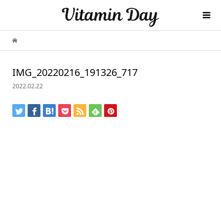
IMG_20220216_191326_717
2022.02.22