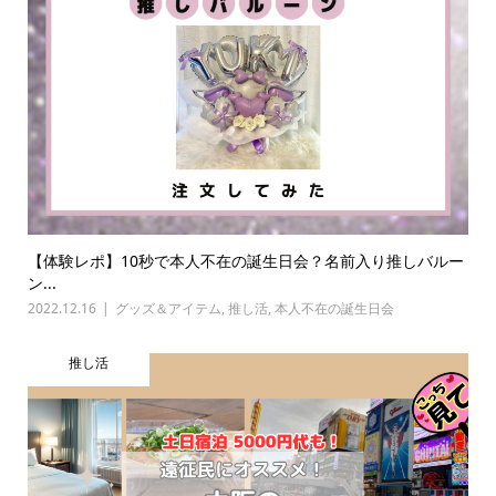
【体験レポ】10秒で本人不在の誕生日会？名前入り推しバルー
ン...
2022.12.16
グッズ＆アイテム
,
推し活
,
本人不在の誕生日会
推し活