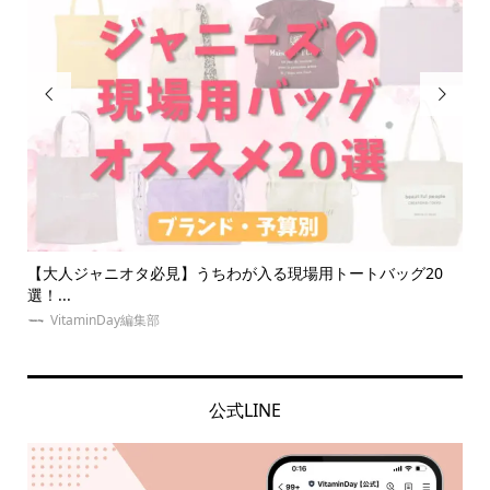


バッグ20
【2024年版】オタク友達へのプレゼントをジャンル・価格
に...
VitaminDay編集部
公式LINE