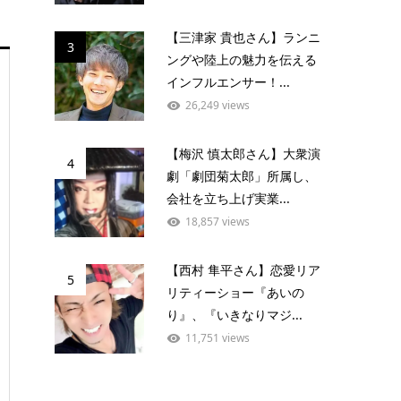
【三津家 貴也さん】ランニ
3
ングや陸上の魅力を伝える
インフルエンサー！...
26,249 views
【梅沢 慎太郎さん】大衆演
4
劇「劇団菊太郎」所属し、
会社を立ち上げ実業...
18,857 views
【西村 隼平さん】恋愛リア
5
リティーショー『あいの
り』、『いきなりマジ...
11,751 views