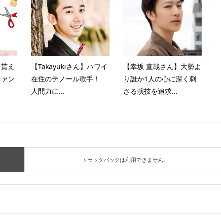
を貰え
【Takayukiさん】ハワイ
【幸坂 直哉さん】大勢よ
ファン
在住のテノール歌手！
り誰か1人の心に深く刺
人間力に...
さる演技を追求...
トラックバックは利用できません。