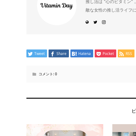
推し活は "心のビタミン
敵な女性の推し活ライフ
Tweet
Share
Hatena
Pocket
RSS
コメント:
0