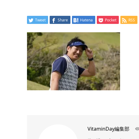
Tweet
Share
Hatena
Pocket
RSS
VitaminDay編集部