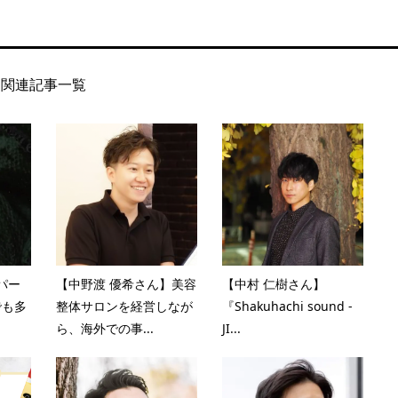
関連記事一覧
パー
【中野渡 優希さん】美容
【中村 仁樹さん】
でも多
整体サロンを経営しなが
『Shakuhachi sound -
ら、海外での事...
JI...