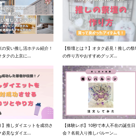
京の安い推し活ホテル紹介！
【祭壇とは？】オタク必見！推しの祭
タクの上京に...
の作り方やおすすめグッズ...
り】推しダイエットを成功さ
【体験レポ】10秒で本人不在の誕生日
必見なダイエ...
会？名前入り推しバルーン...