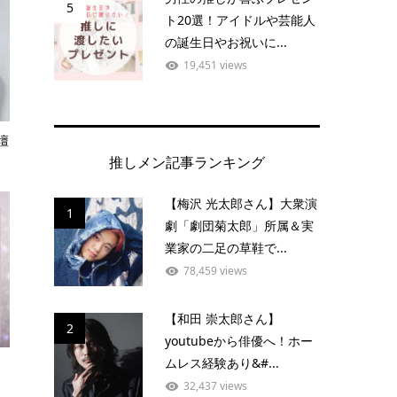
5
ト20選！アイドルや芸能人
の誕生日やお祝いに...
19,451 views
壇
推しメン記事ランキング
【梅沢 光太郎さん】大衆演
1
劇「劇団菊太郎」所属＆実
業家の二足の草鞋で...
78,459 views
【和田 崇太郎さん】
2
youtubeから俳優へ！ホー
ムレス経験あり&#...
32,437 views