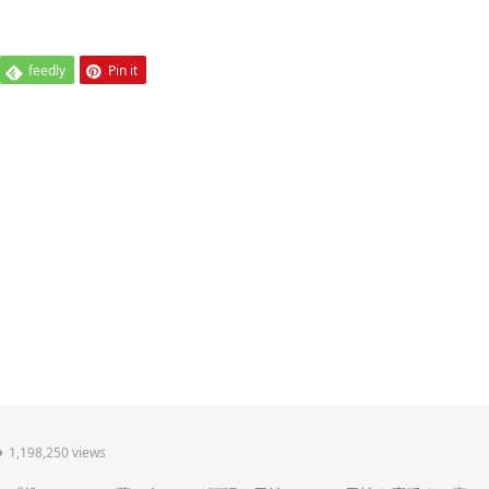
feedly
Pin it
1,198,250 views