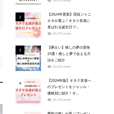
59,619 views
【2024年更新】現役ジャニ
2
オタが選ぶ！オタク友達に
喜ばれる誕生日プ...
26,370 views
【夢占い】推しの夢の意味
3
25選！推しと夢で会える方
法をご紹介
23,452 views
【2024年版】オタク友達へ
4
のプレゼントをジャンル・
価格別に紹介！オ...
20,129 views
男性の推しが喜ぶプレゼン