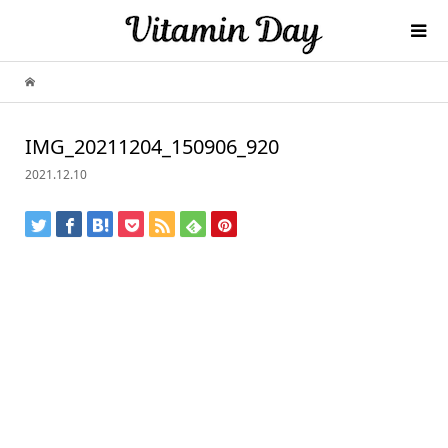
IMG_20211204_150906_920
2021.12.10