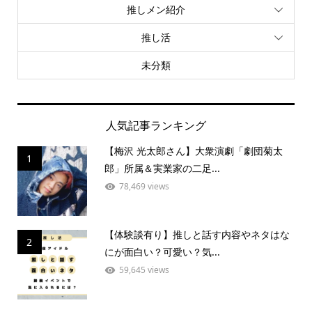
推しメン紹介
推し活
未分類
人気記事ランキング
【梅沢 光太郎さん】大衆演劇「劇団菊太
1
郎」所属＆実業家の二足...
78,469 views
【体験談有り】推しと話す内容やネタはな
2
にが面白い？可愛い？気...
59,645 views