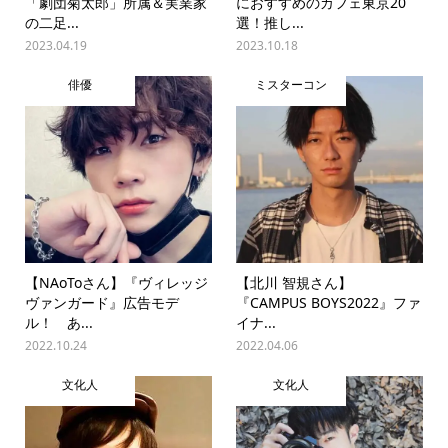
「劇団菊太郎」所属＆実業家
におすすめのカフェ東京20
の二足...
選！推し...
2023.04.19
2023.10.18
俳優
ミスターコン
【NAoToさん】『ヴィレッジ
【北川 智規さん】
ヴァンガード』広告モデ
『CAMPUS BOYS2022』ファ
ル！ あ...
イナ...
2022.10.24
2022.04.06
文化人
文化人