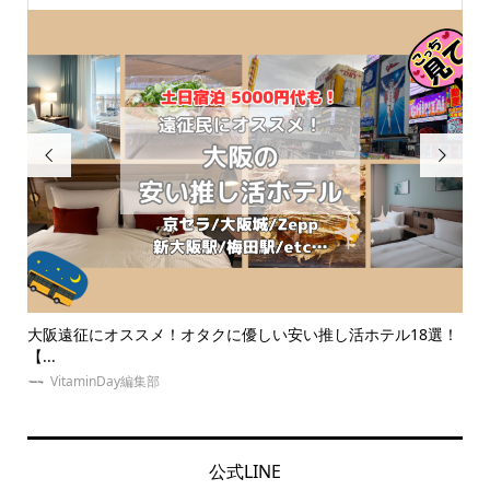


い安い推し活ホテル18選！
同担拒否とはどんな心理？オタクたちの実
の意...
VitaminDay編集部
公式LINE