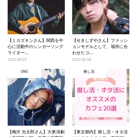
【ミカズキンさん】関西を中
【せきしずやさん】ファッシ
心に活動中のシンガーソング
ョンモデルとして、場所に合
ライター...
わせたコ...
2022.08.03
2022.06.08
SNS
推し活
【梅沢 光太郎さん】大衆演劇
【東京都内】推し活・オタ活