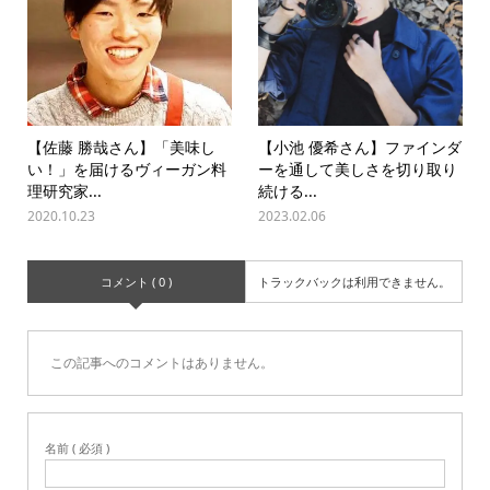
【佐藤 勝哉さん】「美味し
【小池 優希さん】ファインダ
い！」を届けるヴィーガン料
ーを通して美しさを切り取り
理研究家...
続ける...
2020.10.23
2023.02.06
コメント ( 0 )
トラックバックは利用できません。
この記事へのコメントはありません。
名前 ( 必須 )