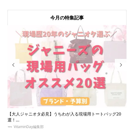
今月の特集記事


選！
【大人ジャニオタ必見】うちわが入る現場用トートバッグ20
同
選！...
の意.
VitaminDay編集部