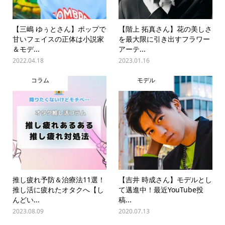
【三嶋 ゆぅとさん】ポップで
【階上 拓真さん】花の美しさ
甘いフェイスの正体は小説家
を最大限に引き出すフラワー
＆モデ...
アーテ...
2022.04.18
2023.01.16
コラム
モデル
推し疲れ予防＆治療法11選！
【吉井 時成さん】モデルとし
推し活に疲れたオタクへ【し
て邁進中！最近YouTube投
んどい...
稿...
2023.08.09
2020.07.13