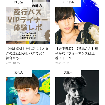
推し活
アイドル
【体験取材】推し活に！オタ
【天下舞装】【竜馬さん】華
クの遠征は夜行バスで安く！
やかなパフォーマンスは圧
待合室も...
巻！トーク...
2023.01.27
2021.01.31
文化人
文化人