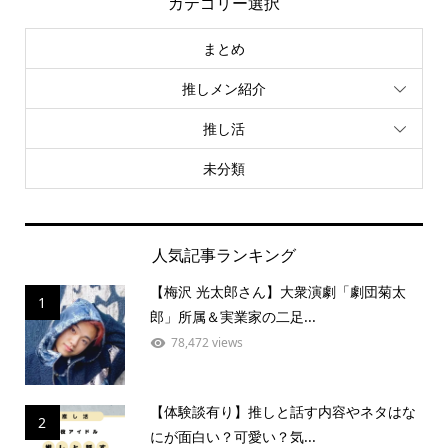
カテゴリー選択
まとめ
推しメン紹介
推し活
未分類
人気記事ランキング
【梅沢 光太郎さん】大衆演劇「劇団菊太
1
郎」所属＆実業家の二足...
78,472 views
【体験談有り】推しと話す内容やネタはな
2
にが面白い？可愛い？気...