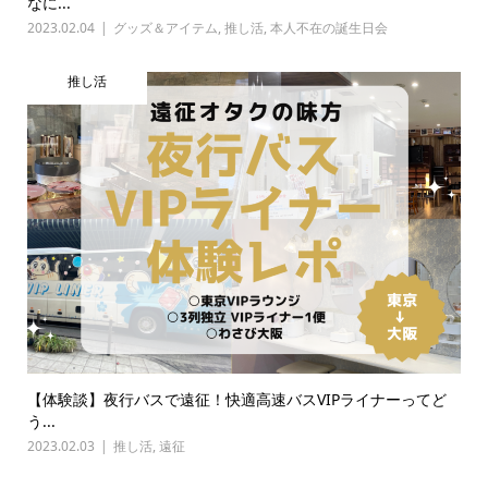
なに...
2023.02.04
グッズ＆アイテム
,
推し活
,
本人不在の誕生日会
推し活
【体験談】夜行バスで遠征！快適高速バスVIPライナーってど
う...
2023.02.03
推し活
,
遠征