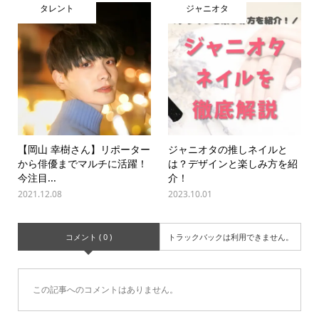
タレント
ジャニオタ
【岡山 幸樹さん】リポーター
ジャニオタの推しネイルと
から俳優までマルチに活躍！
は？デザインと楽しみ方を紹
今注目...
介！
2021.12.08
2023.10.01
コメント ( 0 )
トラックバックは利用できません。
この記事へのコメントはありません。