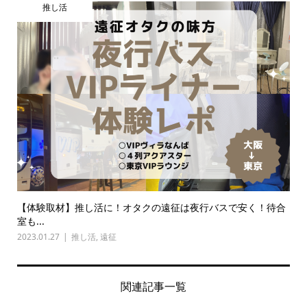
推し活
【体験取材】推し活に！オタクの遠征は夜行バスで安く！待合
室も...
2023.01.27
推し活
,
遠征
関連記事一覧