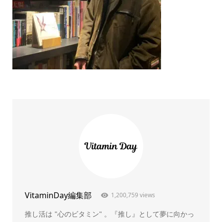
VitaminDay編集部
1,200,759 views
推し活は "心のビタミン" 。『推し』として夢に向かっ