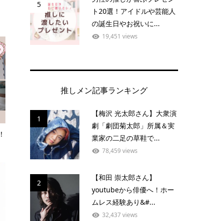
5
ト20選！アイドルや芸能人
の誕生日やお祝いに...
19,451 views
推しメン記事ランキング
【梅沢 光太郎さん】大衆演
1
劇「劇団菊太郎」所属＆実
！
業家の二足の草鞋で...
78,459 views
【和田 崇太郎さん】
2
youtubeから俳優へ！ホー
ムレス経験あり&#...
32,437 views