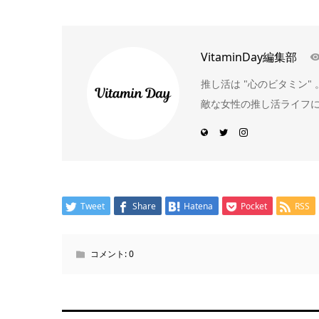
VitaminDay編集部
推し活は "心のビタミン
敵な女性の推し活ライフ
Tweet
Share
Hatena
Pocket
RSS
コメント:
0