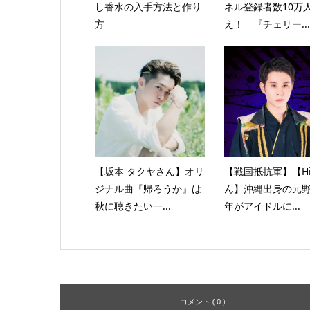
し香水の入手方法と作り
ネル登録者数10万
方
え！ 『チェリー...
【坂本 タクヤさん】オリ
【戦国抵抗軍】【H
ジナル曲『帰ろうか』は
ん】沖縄出身の元
秋に聴きたい一...
年がアイドルに...
コメント ( 0 )