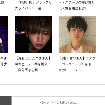
人越
『THEKING』グランプリ
ト・ステージの呼び方と
のライバー！ 遊...
は？舞台用語も詳し...
i祭さ
【おおはし たつまさん】
【川口 空耶さん】ミスタ
野球少
学生とモデル業を両立！
ーコングランプリをきっ
「自分磨きを頑...
かけに、モデル...
トラックバックは利用できません。