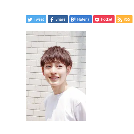
Tweet
Share
Hatena
Pocket
RSS