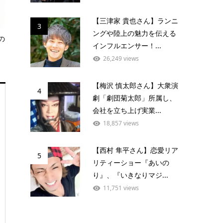
【三津家 貴也さん】ランニ
3
ングや陸上の魅力を伝える
の
インフルエンサー！...
26,249 views
【梅沢 慎太郎さん】大衆演
4
劇「劇団菊太郎」所属し、
会社を立ち上げ実業...
18,857 views
【西村 隼平さん】恋愛リア
5
リティーショー『あいの
り』、『いきなりマジ...
11,751 views