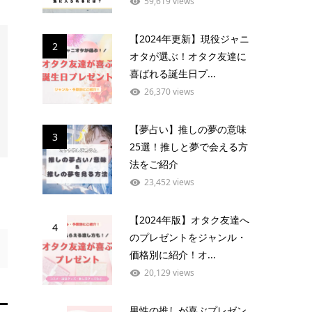
59,619 views
【2024年更新】現役ジャニ
2
オタが選ぶ！オタク友達に
喜ばれる誕生日プ...
26,370 views
【夢占い】推しの夢の意味
3
25選！推しと夢で会える方
法をご紹介
23,452 views
【2024年版】オタク友達へ
4
のプレゼントをジャンル・
価格別に紹介！オ...
20,129 views
男性の推しが喜ぶプレゼン