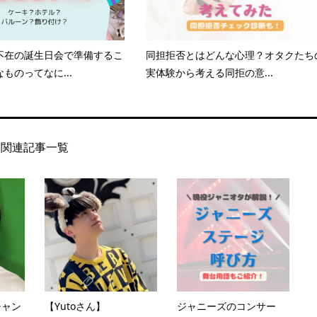
不在の誕生日会で準備するこ
同担拒否とはどんな心理？オタクたち
ものってなに...
実体験から考える同拒の意...
関連記事一覧
チャン
【Yutoさん】
ジャニーズのコンサー