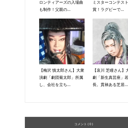
ロンティアーズの入場曲
ミスターコンテス
も制作！父親の...
賞！ラグビーで...
【梅沢 慎太郎さん】大衆
【哀川 芝瞳さん】
演劇「劇団菊太郎」所属
劇「新生真芸座」
し、会社を立ち...
長。貫禄ある芝居...
コメント ( 0 )