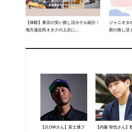
【体験】東京の安い推し活ホテル紹介！
ジャニオタ
地方遠征民オタクの上京に...
新の推し活ト
【2LOWさん】富士通フ
【内藤 智也さん】