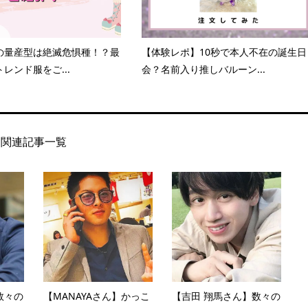
の量産型は絶滅危惧種！？最
【体験レポ】10秒で本人不在の誕生日
レンド服をご...
会？名前入り推しバルーン...
関連記事一覧
数々の
【MANAYAさん】かっこ
【吉田 翔馬さん】数々の