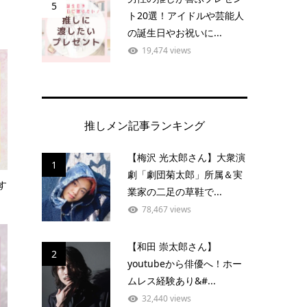
5
ト20選！アイドルや芸能人
の誕生日やお祝いに...
19,474 views
推しメン記事ランキング
【梅沢 光太郎さん】大衆演
1
劇「劇団菊太郎」所属＆実
す
業家の二足の草鞋で...
78,467 views
【和田 崇太郎さん】
2
youtubeから俳優へ！ホー
ムレス経験あり&#...
32,440 views