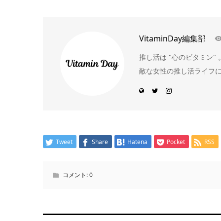
VitaminDay編集部
推し活は "心のビタミン
敵な女性の推し活ライフ
Tweet
Share
Hatena
Pocket
RSS
コメント:
0