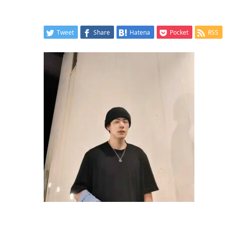
Tweet
Share
Hatena
Pocket
RSS