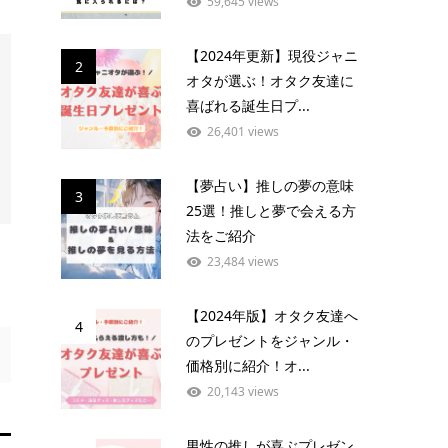
59,645 views
【2024年更新】現役ジャニ
2
オタが選ぶ！オタク友達に
喜ばれる誕生日プ...
26,401 views
【夢占い】推しの夢の意味
3
25選！推しと夢で会える方
法をご紹介
23,484 views
【2024年版】オタク友達へ
4
のプレゼントをジャンル・
価格別に紹介！オ...
20,143 views
男性の推しが喜ぶプレゼン