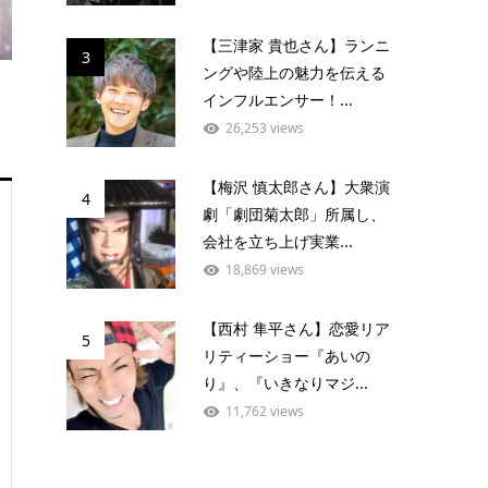
【三津家 貴也さん】ランニ
3
ングや陸上の魅力を伝える
インフルエンサー！...
26,253 views
【梅沢 慎太郎さん】大衆演
4
劇「劇団菊太郎」所属し、
会社を立ち上げ実業...
18,869 views
【西村 隼平さん】恋愛リア
5
リティーショー『あいの
り』、『いきなりマジ...
11,762 views