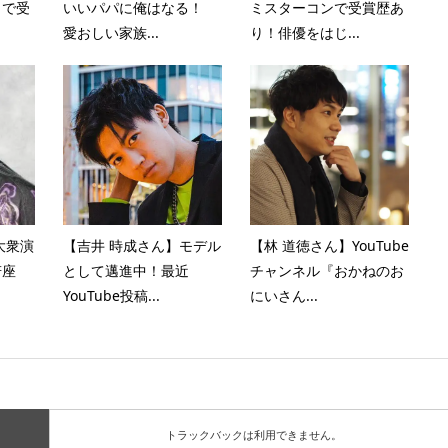
トで受
いいパパに俺はなる！
ミスターコンで受賞歴あ
愛おしい家族...
り！俳優をはじ...
大衆演
【吉井 時成さん】モデル
【林 道徳さん】YouTube
若座
として邁進中！最近
チャンネル『おかねのお
YouTube投稿...
にいさん...
トラックバックは利用できません。