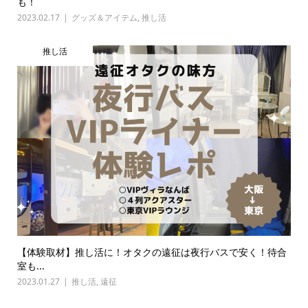
も！
2023.02.17
グッズ＆アイテム
,
推し活
推し活
【体験取材】推し活に！オタクの遠征は夜行バスで安く！待合
室も...
2023.01.27
推し活
,
遠征