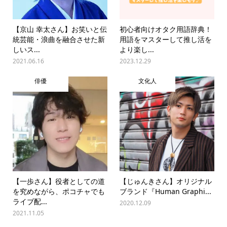
【京山 幸太さん】お笑いと伝
初心者向けオタク用語辞典！
統芸能・浪曲を融合させた新
用語をマスターして推し活を
しいス...
より楽し...
2021.06.16
2023.12.29
俳優
文化人
【一歩さん】役者としての道
【じゅんきさん】オリジナル
を究めながら、ポコチャでも
ブランド『Human Graphi...
ライブ配...
2020.12.09
2021.11.05