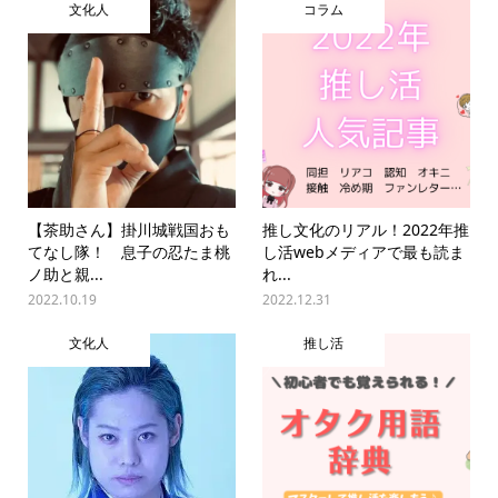
文化人
コラム
【茶助さん】掛川城戦国おも
推し文化のリアル！2022年推
てなし隊！ 息子の忍たま桃
し活webメディアで最も読ま
ノ助と親...
れ...
2022.10.19
2022.12.31
文化人
推し活