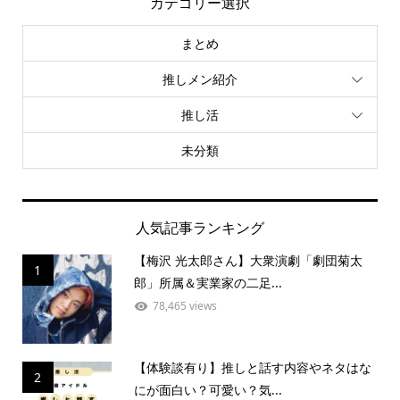
カテゴリー選択
まとめ
推しメン紹介
推し活
未分類
人気記事ランキング
【梅沢 光太郎さん】大衆演劇「劇団菊太
1
郎」所属＆実業家の二足...
78,465 views
【体験談有り】推しと話す内容やネタはな
2
にが面白い？可愛い？気...