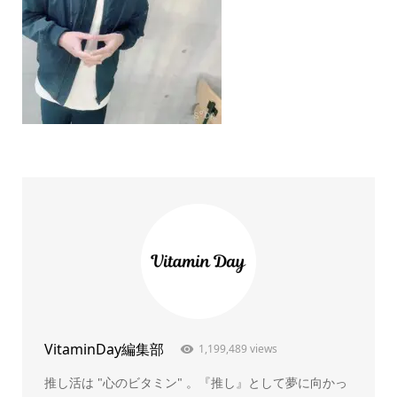
VitaminDay編集部
1,199,489 views
推し活は "心のビタミン" 。『推し』として夢に向かっ