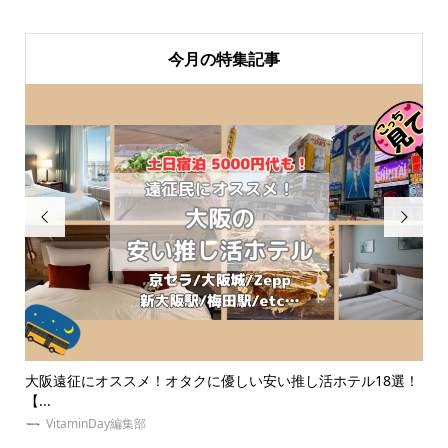
今月の特集記事


8選！
【祭壇とは？】オタク必見！推しの祭壇の作り方やおすすめグ
ッズ...
の
VitaminDay編集部