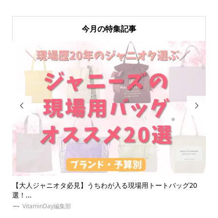
今月の特集記事


ッグ20
夏！東京・推し活にオススメのホテルとは？女子会・本人不
の誕...
ゆめみぃ