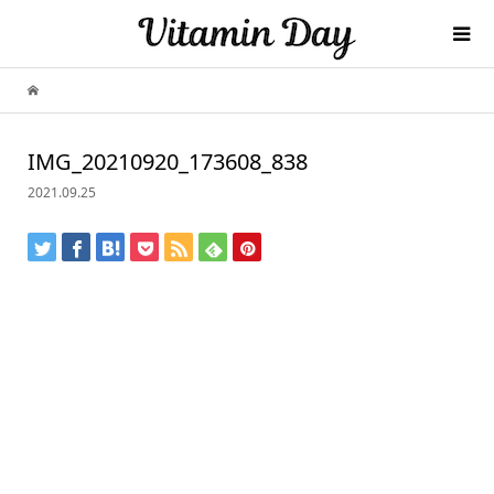
IMG_20210920_173608_838
2021.09.25