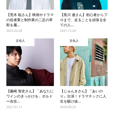
【荒木 聡さん】映画やドラマ
【黒川 遼さん】初心者からプ
の役者業と制作業の二足の草
ロまで、走ることを頑張る全
鞋を履...
ての人...
2022.02.28
2021.12.24
文化人
文化人
【藤崎 智史さん】「あなたに
【じゅんきさん】『あいの
ワインのきっかけを」ボルド
り』出演！ドラマチックに人
ー在住...
生を駆け抜...
2021.01.11
2020.09.23