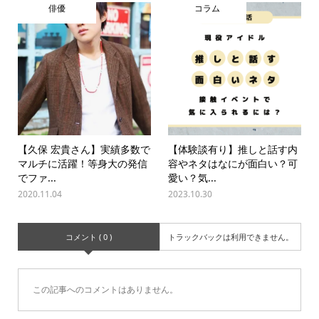
俳優
コラム
【久保 宏貴さん】実績多数で
【体験談有り】推しと話す内
マルチに活躍！等身大の発信
容やネタはなにが面白い？可
でファ...
愛い？気...
2020.11.04
2023.10.30
コメント ( 0 )
トラックバックは利用できません。
この記事へのコメントはありません。