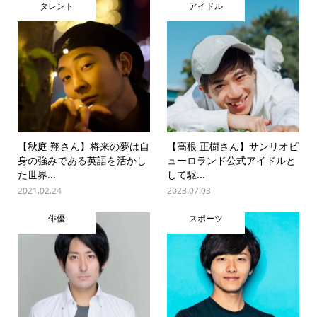
タレント
アイドル
【秋庭 翔さん】将来の夢は自
【高根 正樹さん】サンリオピ
身の強みである英語を活かし
ューロランド公式アイドルと
た世界...
して駆...
2021.02.24
2023.07.03
俳優
スポーツ