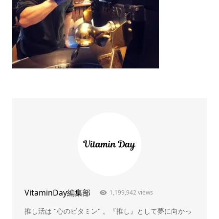
VitaminDay編集部
1,199,942 views
推し活は "心のビタミン" 。『推し』として夢に向かっ