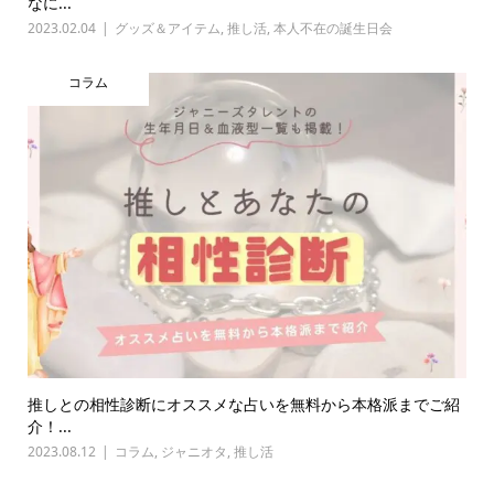
なに...
2023.02.04
グッズ＆アイテム
,
推し活
,
本人不在の誕生日会
コラム
推しとの相性診断にオススメな占いを無料から本格派までご紹
介！...
2023.08.12
コラム
,
ジャニオタ
,
推し活