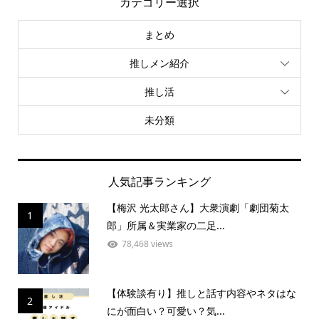
カテゴリー選択
まとめ
推しメン紹介
推し活
未分類
人気記事ランキング
【梅沢 光太郎さん】大衆演劇「劇団菊太
1
郎」所属＆実業家の二足...
78,468 views
【体験談有り】推しと話す内容やネタはな
2
にが面白い？可愛い？気...