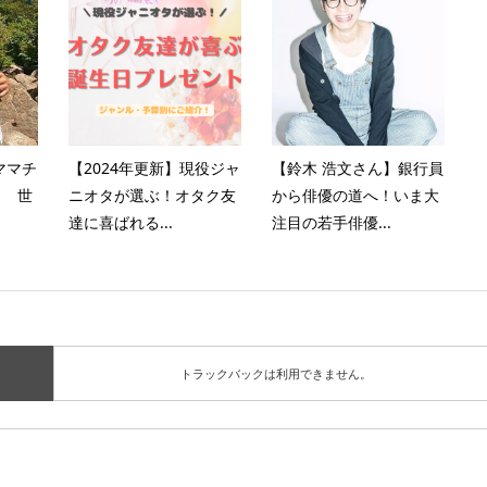
ママチ
【2024年更新】現役ジャ
【鈴木 浩文さん】銀行員
！ 世
ニオタが選ぶ！オタク友
から俳優の道へ！いま大
達に喜ばれる...
注目の若手俳優...
トラックバックは利用できません。