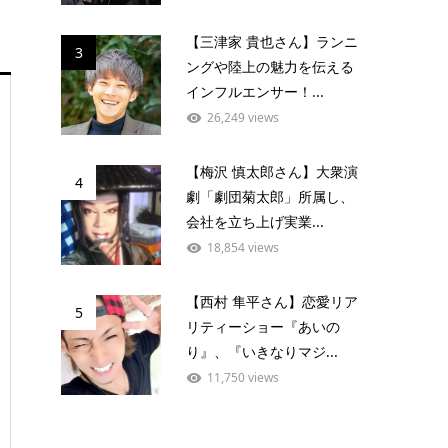
【三津家 貴也さん】ランニ
3
ングや陸上の魅力を伝える
インフルエンサー！...
26,249 views
【梅沢 慎太郎さん】大衆演
4
劇「劇団菊太郎」所属し、
会社を立ち上げ実業...
18,854 views
【西村 隼平さん】恋愛リア
5
リティーショー『あいの
り』、『いきなりマジ...
11,750 views