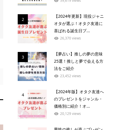
59,619 views
【2024年更新】現役ジャニ
2
オタが選ぶ！オタク友達に
喜ばれる誕生日プ...
26,370 views
【夢占い】推しの夢の意味
3
25選！推しと夢で会える方
法をご紹介
23,452 views
【2024年版】オタク友達へ
4
のプレゼントをジャンル・
価格別に紹介！オ...
20,129 views
男性の推しが喜ぶプレゼン