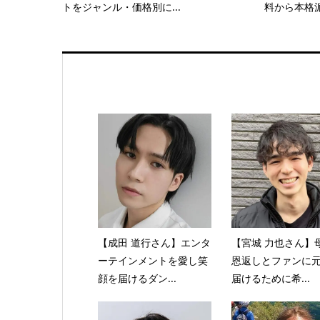
トをジャンル・価格別に...
料から本格派
【成田 道行さん】エンタ
【宮城 力也さん】
ーテインメントを愛し笑
恩返しとファンに
顔を届けるダン...
届けるために希...