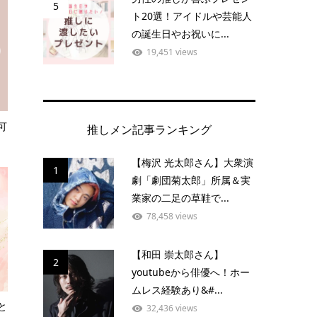
5
ト20選！アイドルや芸能人
の誕生日やお祝いに...
19,451 views
可
推しメン記事ランキング
【梅沢 光太郎さん】大衆演
1
劇「劇団菊太郎」所属＆実
業家の二足の草鞋で...
78,458 views
【和田 崇太郎さん】
2
youtubeから俳優へ！ホー
ムレス経験あり&#...
と
32,436 views