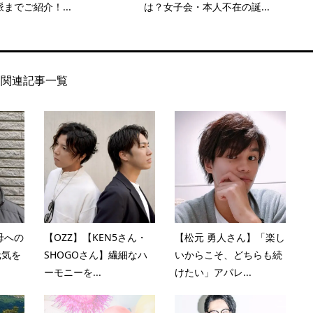
までご紹介！...
は？女子会・本人不在の誕...
関連記事一覧
母への
【OZZ】【KEN5さん・
【松元 勇人さん】「楽し
元気を
SHOGOさん】繊細なハ
いからこそ、どちらも続
ーモニーを...
けたい」アパレ...