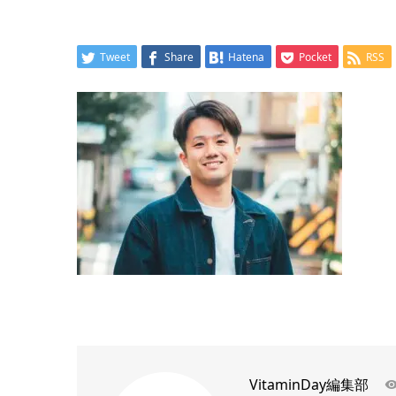
Tweet
Share
Hatena
Pocket
RSS
VitaminDay編集部