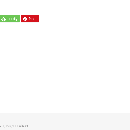
feedly
Pin it
1,198,111 views