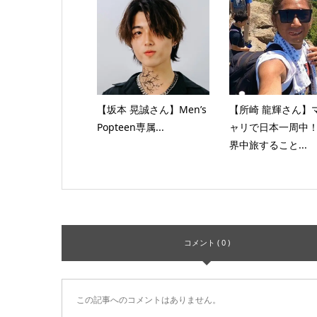
【坂本 晃誠さん】Men’s
【所崎 龍輝さん】
Popteen専属...
ャリで日本一周中
界中旅すること...
コメント ( 0 )
この記事へのコメントはありません。