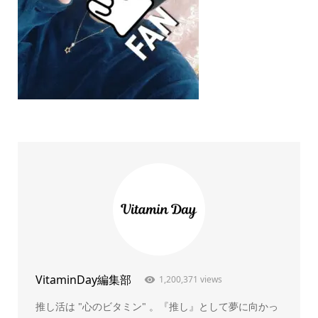
VitaminDay編集部
1,200,371 views
推し活は "心のビタミン" 。『推し』として夢に向かっ