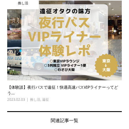
推し活
【体験談】夜行バスで遠征！快適高速バスVIPライナーってど
う...
2023.02.03
推し活
,
遠征
関連記事一覧