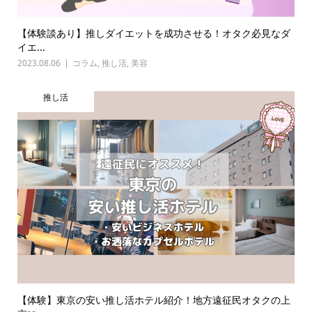
【体験談あり】推しダイエットを成功させる！オタク必見なダ
イエ...
2023.08.06
コラム
,
推し活
,
美容
推し活
【体験】東京の安い推し活ホテル紹介！地方遠征民オタクの上