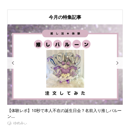
今月の特集記事


ルー
【大人オタク向け】ライブ参戦服におすすめのブランドを紹
【
介！推...
に..
VitaminDay編集部