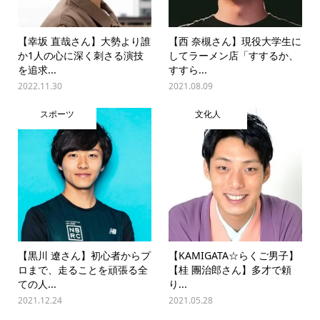
【幸坂 直哉さん】大勢より誰
【西 奈槻さん】現役大学生に
か1人の心に深く刺さる演技
してラーメン店「すするか、
を追求...
すすら...
2022.11.30
2021.08.09
スポーツ
文化人
【黒川 遼さん】初心者からプ
【KAMIGATA☆らくご男子】
ロまで、走ることを頑張る全
【桂 團治郎さん】多才で頼
ての人...
り...
2021.12.24
2021.05.28