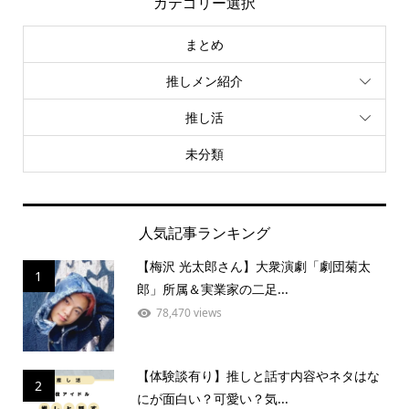
カテゴリー選択
まとめ
推しメン紹介
推し活
未分類
人気記事ランキング
【梅沢 光太郎さん】大衆演劇「劇団菊太
1
郎」所属＆実業家の二足...
78,470 views
【体験談有り】推しと話す内容やネタはな
2
にが面白い？可愛い？気...