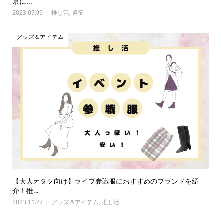
京に...
2023.07.09
推し活
,
遠征
グッズ＆アイテム
【大人オタク向け】ライブ参戦服におすすめのブランドを紹
介！推...
2023.11.27
グッズ＆アイテム
,
推し活