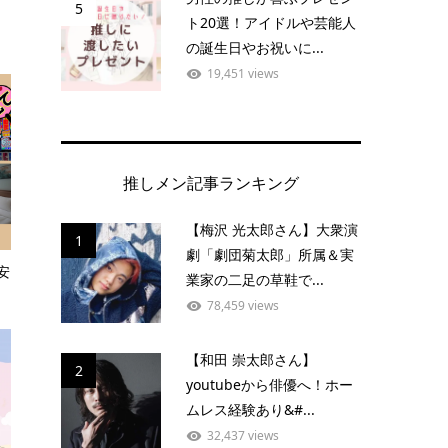
5
ト20選！アイドルや芸能人
の誕生日やお祝いに...
19,451 views
推しメン記事ランキング
【梅沢 光太郎さん】大衆演
1
劇「劇団菊太郎」所属＆実
安
業家の二足の草鞋で...
78,459 views
【和田 崇太郎さん】
2
youtubeから俳優へ！ホー
ムレス経験あり&#...
32,437 views