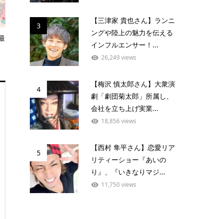
【三津家 貴也さん】ランニ
3
ングや陸上の魅力を伝える
最
インフルエンサー！...
26,249 views
【梅沢 慎太郎さん】大衆演
4
劇「劇団菊太郎」所属し、
会社を立ち上げ実業...
18,856 views
【西村 隼平さん】恋愛リア
5
リティーショー『あいの
り』、『いきなりマジ...
11,750 views