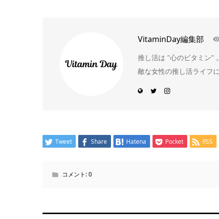
VitaminDay編集部
推し活は "心のビタミン
敵な女性の推し活ライフ
Tweet
Share
Hatena
Pocket
RSS
コメント:
0