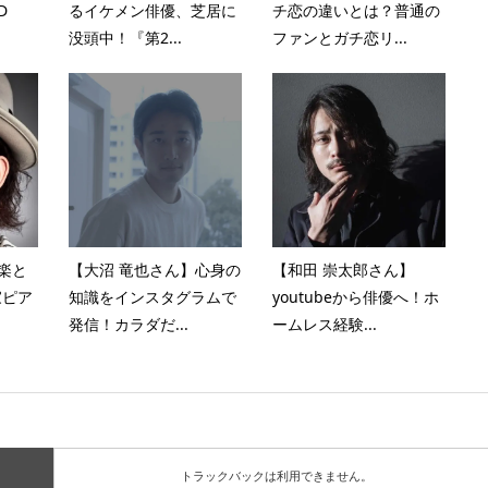
D
るイケメン俳優、芝居に
チ恋の違いとは？普通の
没頭中！『第2...
ファンとガチ恋リ...
音楽と
【大沼 竜也さん】心身の
【和田 崇太郎さん】
家ピア
知識をインスタグラムで
youtubeから俳優へ！ホ
発信！カラダだ...
ームレス経験...
トラックバックは利用できません。