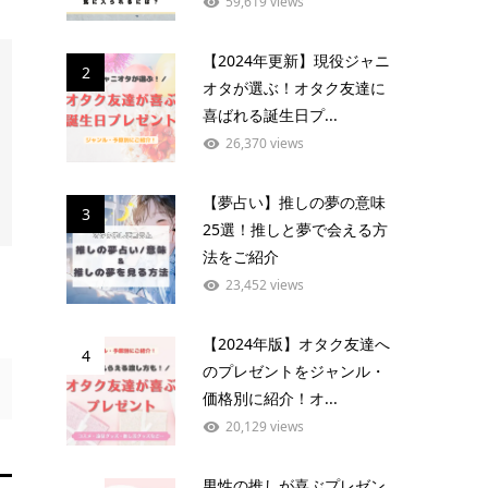
59,619 views
【2024年更新】現役ジャニ
2
オタが選ぶ！オタク友達に
喜ばれる誕生日プ...
26,370 views
【夢占い】推しの夢の意味
3
25選！推しと夢で会える方
法をご紹介
23,452 views
【2024年版】オタク友達へ
4
のプレゼントをジャンル・
価格別に紹介！オ...
20,129 views
男性の推しが喜ぶプレゼン