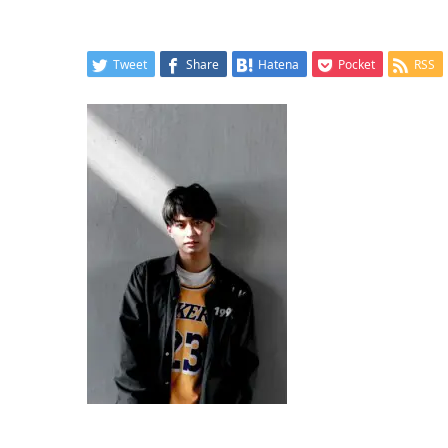
Tweet
Share
Hatena
Pocket
RSS