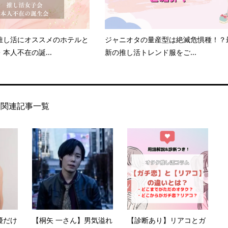
推し活にオススメのホテルと
ジャニオタの量産型は絶滅危惧種！？
本人不在の誕...
新の推し活トレンド服をご...
関連記事一覧
優だけ
【桐矢 一さん】男気溢れ
【診断あり】リアコとガ